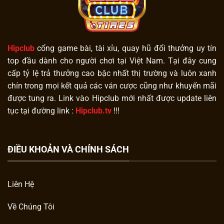
Hipclub
cổng game bài, tài xỉu, quay hũ đổi thưởng uy tín
top đầu dành cho người chơi tại Việt Nam. Tại đây cung
cấp tỷ lệ trả thưởng cao bậc nhất thị trường và luôn xanh
chín trong mọi kết quả các ván cược cũng như khuyến mãi
được tung ra. Link vào Hipclub mới nhất được update liên
tục tại đường link :
Hipclub.tv
!!!
ĐIỀU KHOẢN VÀ CHÍNH SÁCH
Liên Hệ
Về Chúng Tôi