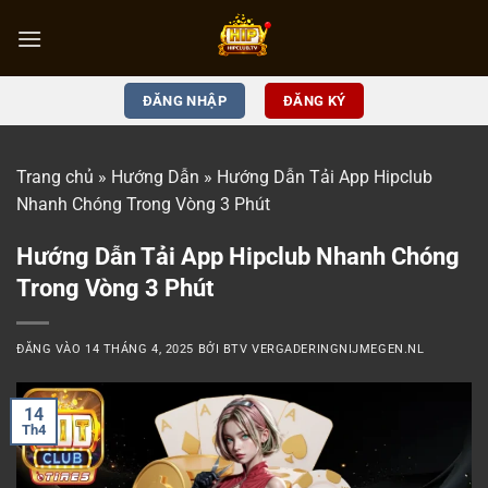
Bỏ
qua
nội
dung
ĐĂNG NHẬP
ĐĂNG KÝ
Trang chủ
»
Hướng Dẫn
»
Hướng Dẫn Tải App Hipclub
Nhanh Chóng Trong Vòng 3 Phút
Hướng Dẫn Tải App Hipclub Nhanh Chóng
Trong Vòng 3 Phút
ĐĂNG VÀO
14 THÁNG 4, 2025
BỞI
BTV VERGADERINGNIJMEGEN.NL
14
Th4