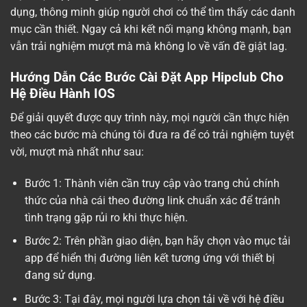
dụng, thông minh giúp người chơi có thể tìm thấy các danh
mục cần thiết. Ngay cả khi kết nối mạng không mạnh, bạn
vẫn trải nghiệm mượt mà mà không lo về vấn đề giật lag.
Hướng Dẫn Các Bước Cài Đặt App Hipclub Cho
Hệ Điều Hành IOS
Để giải quyết được quy trình này, mọi người cần thực hiện
theo các bước mà chúng tôi đưa ra để có trải nghiệm tuyệt
vời, mượt mà nhất như sau:
Bước 1: Thành viên cần truy cập vào trang chủ chính
thức của nhà cái theo đường link chuẩn xác để tránh
tình trạng gặp rủi ro khi thực hiện.
Bước 2: Trên phần giao diện, bạn hãy chọn vào mục tải
app để hiển thị đường liên kết tương ứng với thiết bị
đang sử dụng.
Bước 3: Tại đây, mọi người lựa chọn tải về với hệ điều