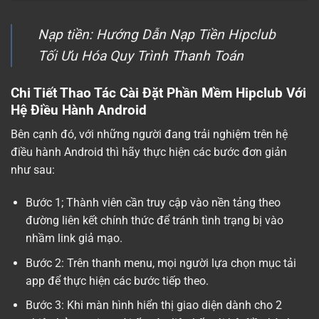
Nạp tiền: Hướng Dẫn
Nạp Tiền
Hipclub
Tối Ưu Hóa Quy Trình Thanh Toán
Chi Tiết Thao Tác Cài Đặt Phần Mềm Hipclub Với
Hệ Điều Hành Android
Bên cạnh đó, với những người đang trải nghiệm trên hệ
điều hành Android thì hãy thực hiện các bước đơn giản
như sau:
Bước 1; Thành viên cần truy cập vào nền tảng theo
đường liên kết chính thức để tránh tình trạng bị vào
nhầm link giả mạo.
Bước 2: Trên thanh menu, mọi người lựa chọn mục tải
app để thực hiện các bước tiếp theo.
Bước 3: Khi màn hình hiển thị giao diện dành cho 2