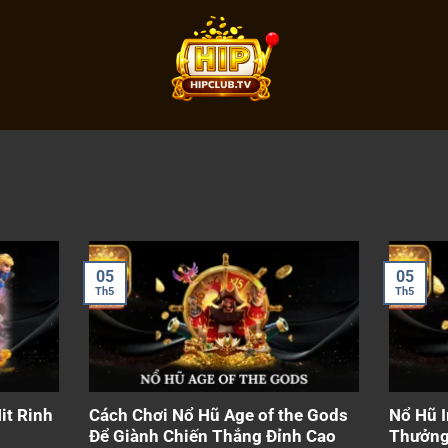
05
05
Th5
Th5
it Rinh
Cách Chơi Nổ Hũ Age of the Gods
Nổ Hũ I
Để Giành Chiến Thắng Đỉnh Cao
Thưởng