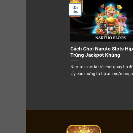
05
Th5
Cách Chơi Naruto Slots Hi
Trúng Jackpot Khủng
Naruto slots là trò chơi quay hũ đ
lấy cảm hứng từ bộ anime/manga [