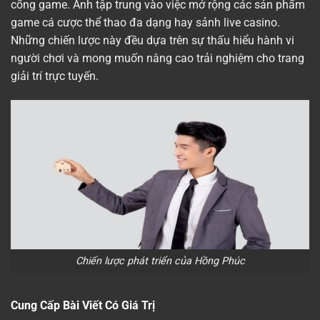
cổng game. Anh tập trung vào việc mở rộng các sản phẩm
game cá cược thể thao đa dạng hay sảnh live casino.
Những chiến lược này đều dựa trên sự thấu hiểu hành vi
người chơi và mong muốn nâng cao trải nghiệm cho trang
giải trí trực tuyến.
Chiến lược phát triển của Hồng Phúc
Cung Cấp Bài Viết Có Giá Trị