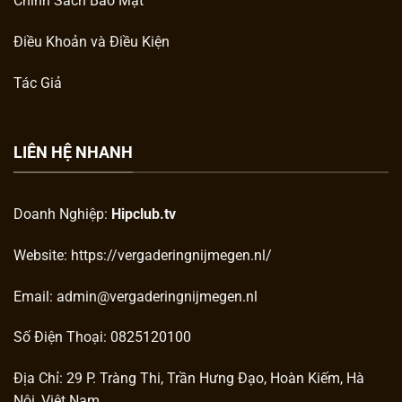
Chính Sách Bảo Mật
Điều Khoản và Điều Kiện
Tác Giả
LIÊN HỆ NHANH
Doanh Nghiệp:
Hipclub.tv
Website:
https://vergaderingnijmegen.nl/
Email:
admin@vergaderingnijmegen.nl
Số Điện Thoại:
0825120100
Địa Chỉ:
29 P. Tràng Thi, Trần Hưng Đạo, Hoàn Kiếm, Hà
Nội, Việt Nam