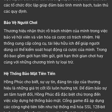
các tổ chức độc lập giúp đảm bảo tính minh bạch, tuân thủ
các quy định.
Bảo Vệ Người Chơi
Thương hiệu nhận thức rõ trách nhiệm của mình trong việc
bảo vệ hội viên và văn hóa cá cược có trách nhiệm. Hệ
thống cung cấp công cụ, tài liệu hữu ích để giúp người
dùng có thể kiểm soát hoạt động cá cược của mình. Trong
đó bao gồm giới hạn tiền gửi, giới hạn thời gian chơi hay
cùng với những chương trình tự loại trừ.
Hệ Thống Bảo Mật Tiên Tiến
Hồng Phúc cho biết, sự uy tín, đáng tin cậy của thương
hiệu là những giá trị cốt lõi luôn hướng tới. Để đảm bảo sự
an tâm tuyệt đối, Hồng Phúc đã đặc biệt chú trọng đến
việc xây dựng hệ thống bảo mật. Cổng game đã áp dụng
các công nghệ tiên tiến như hệ thống mã hóa SSL 128-bit