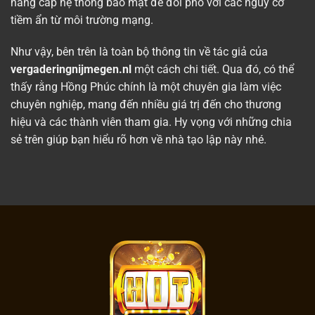
nâng cấp hệ thống bảo mật để đối phó với các nguy cơ
tiềm ẩn từ môi trường mạng.
Như vậy, bên trên là toàn bộ thông tin về tác giả của
vergaderingnijmegen.nl
một cách chi tiết. Qua đó, có thể
thấy rằng Hồng Phúc chính là một chuyên gia làm việc
chuyên nghiệp, mang đến nhiều giá trị đến cho thương
hiệu và các thành viên tham gia. Hy vọng với những chia
sẻ trên giúp bạn hiểu rõ hơn về nhà tạo lập này nhé.