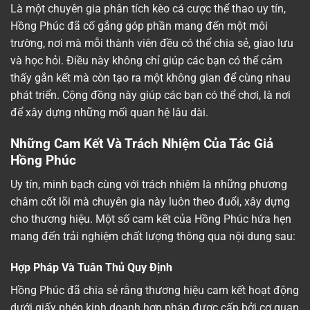
Là một chuyên gia phân tích kèo cá cược thể thao uy tín,
Hồng Phúc đã cố gắng góp phần mang đến một môi
trường, nơi mà mỗi thành viên đều có thể chia sẻ, giao lưu
và học hỏi. Điều này không chỉ giúp các bạn có thể cảm
thấy gắn kết mà còn tạo ra một không gian để cùng nhau
phát triển. Cộng đồng này giúp các bạn có thể chơi, là nơi
để xây dựng những mối quan hệ lâu dài.
Những Cam Kết Và Trách Nhiệm Của Tác Giả
Hồng Phúc
Uy tín, minh bạch cùng với trách nhiệm là những phương
châm cốt lõi mà chuyên gia này luôn theo đuổi, xây dựng
cho thương hiệu. Một số cam kết của Hồng Phúc hứa hẹn
mang đến trải nghiệm chất lượng thông qua nội dung sau:
Hợp Pháp Và Tuân Thủ Quy Định
Hồng Phúc đã chia sẻ rằng thương hiệu cam kết hoạt động
dưới giấy phép kinh doanh hợp pháp được cấp bởi cơ quan