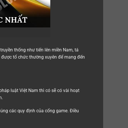
ruyền thống như tiến lên miền Nam, tá
ày được tổ chức thường xuyên để mang đến
háp luật Việt Nam thì có sẽ có vài hoạt
h.
 đúng các quy định của cổng game. Điều