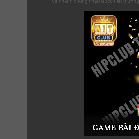
và nhanh chóng nhận được tiền thưởng 