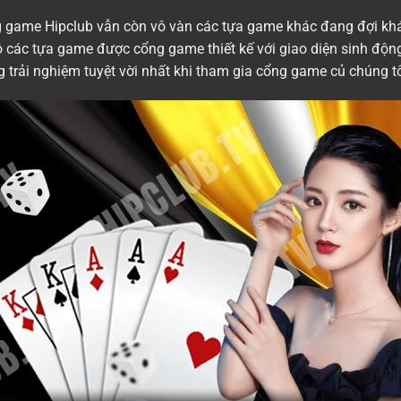
g game Hipclub vẫn còn vô vàn các tựa game khác đang đợi kh
bộ các tựa game được cổng game thiết kế với giao diện sinh đ
trải nghiệm tuyệt vời nhất khi tham gia cổng game củ chúng tô