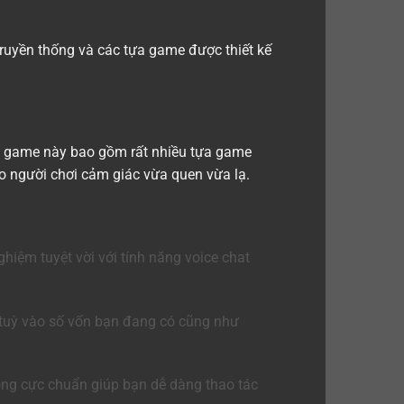
uyền thống và các tựa game được thiết kế
ục game này bao gồm rất nhiều tựa game
o người chơi cảm giác vừa quen vừa lạ.
hiệm tuyệt vời với tính năng voice chat
 tuỳ vào số vốn bạn đang có cũng như
động cực chuẩn giúp bạn dễ dàng thao tác