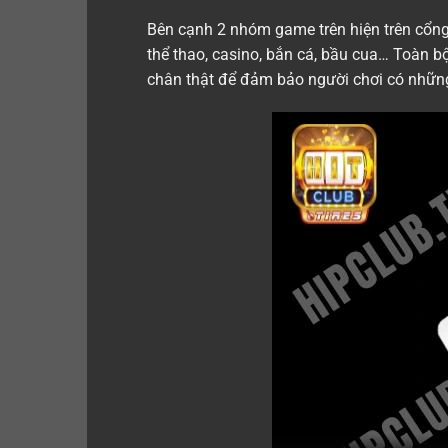
Bên cạnh 2 nhóm game trên hiện trên cổn
thể thao, casino, bắn cá, bầu cua… Toàn 
chân thật để đảm bảo người chơi có những 