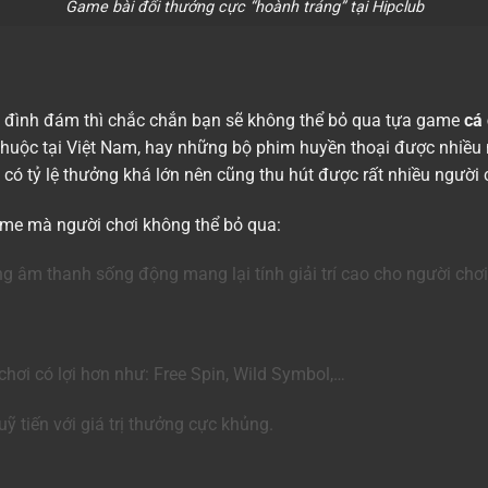
Game bài đổi thưởng cực “hoành tráng” tại Hipclub
c đình đám thì chắc chắn bạn sẽ không thể bỏ qua tựa game
cá 
huộc tại Việt Nam, hay những bộ phim huyền thoại được nhiều n
ó tỷ lệ thưởng khá lớn nên cũng thu hút được rất nhiều người 
ame mà người chơi không thể bỏ qua:
ng âm thanh sống động mang lại tính giải trí cao cho người chơ
chơi có lợi hơn như: Free Spin, Wild Symbol,…
 tiến với giá trị thưởng cực khủng.