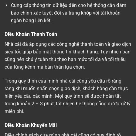
Cung cấp thông tin dữ liệu đến cho hệ thống cần đảm
bảo chính xác tuyệt đối và trùng khớp với tài khoản
ngân hàng liên kết.
Điều Khoản Thanh Toán
Nhà cái đã áp dụng các công nghệ thanh toán và giao dịch
siêu tốc giúp bảo mật thông tin khách hàng. Tuy nhiên bạn
cũng nên chú ý tuân thủ theo hạn mức tối đa và tối thiểu
của từng kênh mà bản thân lựa chọn.
Trong quy định của mình nhà cái cũng yêu cầu rõ ràng
rằng khi muốn nhấn chọn giao dịch, khách hàng cần thực
hiện yêu cầu xác minh. Mọi quy trình sẽ được hoàn tất
trong khoản 2 – 3 phút, tất nhiên hệ thống cũng được xử lý
miễn phí.
Điều Khoản Khuyến Mãi
Điều chính sách của mình nhà cái cũng có quy định rõ