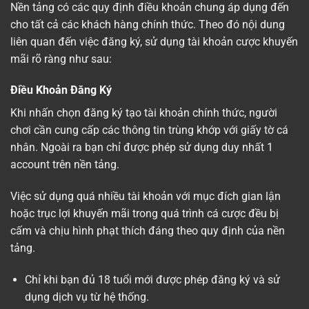
Nền tảng có các quy định điều khoản chung áp dụng đến
cho tất cả các khách hàng chính thức. Theo đó nội dung
liên quan đến việc đăng ký, sử dụng tài khoản cược khuyến
mãi rõ ràng như sau:
Điều Khoản Đăng Ký
Khi nhấn chọn đăng ký tạo tài khoản chính thức, người
chơi cần cung cấp các thông tin trùng khớp với giấy tờ cá
nhân. Ngoài ra bạn chỉ được phép sử dụng duy nhất 1
account trên nền tảng.
Việc sử dụng quá nhiều tài khoản với mục đích gian lận
hoặc trục lợi khuyến mãi trong quá trình cá cược đều bị
cấm và chịu hình phạt thích đáng theo quy định của nền
tảng.
Chỉ khi bạn đủ 18 tuổi mới được phép đăng ký và sử
dụng dịch vụ từ hệ thống.