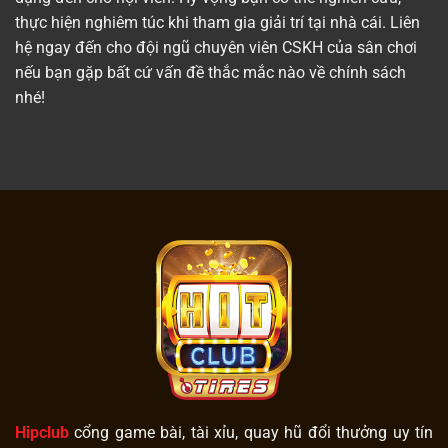
thực hiện nghiêm túc khi tham gia giải trí tại nhà cái. Liên
hệ ngay đến cho đội ngũ chuyên viên CSKH của sân chơi
nếu bạn gặp bất cứ vấn đề thắc mắc nào về chính sách
nhé!
Hipclub
cổng game bài, tài xỉu, quay hũ đổi thưởng uy tín