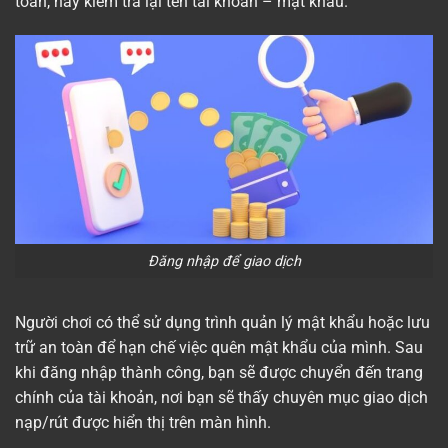
toàn, hãy kiểm tra lại tên tài khoản – mật khẩu.
Đăng nhập để giao dịch
Người chơi có thể sử dụng trình quản lý mật khẩu hoặc lưu
trữ an toàn để hạn chế việc quên mật khẩu của mình. Sau
khi đăng nhập thành công, bạn sẽ được chuyển đến trang
chính của tài khoản, nơi bạn sẽ thấy chuyên mục giao dịch
nạp/rút được hiển thị trên màn hình.