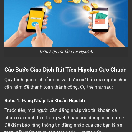
Điều kiện rút tiền tại Hipclub
Các Bước Giao Dịch Rút Tiền Hipclub Cực Chuẩn
Quy trình giao dịch gồm có vài bước cơ bản mà người chơi
cần nắm để thanh toán thành công. Cụ thể như sau:
Bước 1: Đăng Nhập Tài Khoản Hipclub
Trước tiên, mọi người cần đăng nhập vào tài khoản cá
nhân của mình trên trang web hoặc ứng dụng cổng game.
Để đảm bảo rằng thông tin đăng nhập của các bạn là an