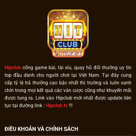
Gì
Khác
So
Với
Các
Loại
Khác
Hipclub
cổng game bài, tài xỉu, quay hũ đổi thưởng uy tín
top đầu dành cho người chơi tại Việt Nam. Tại đây cung
cấp tỷ lệ trả thưởng cao bậc nhất thị trường và luôn xanh
chín trong mọi kết quả các ván cược cũng như khuyến mãi
được tung ra. Link vào Hipclub mới nhất được update liên
tục tại đường link :
Hipclub.tv
!!!
ĐIỀU KHOẢN VÀ CHÍNH SÁCH