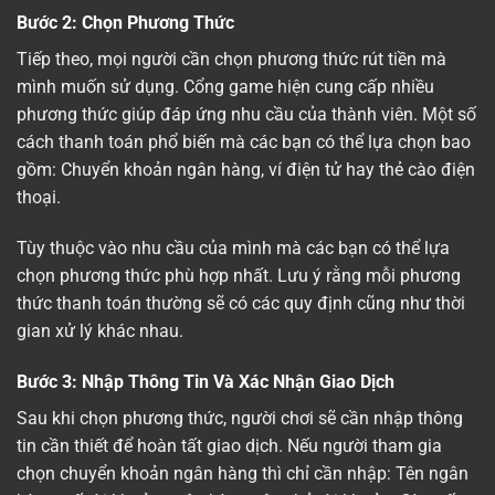
Bước 2: Chọn Phương Thức
Tiếp theo, mọi người cần chọn phương thức rút tiền mà
mình muốn sử dụng. Cổng game hiện cung cấp nhiều
phương thức giúp đáp ứng nhu cầu của thành viên. Một số
cách thanh toán phổ biến mà các bạn có thể lựa chọn bao
gồm: Chuyển khoản ngân hàng, ví điện tử hay thẻ cào điện
thoại.
Tùy thuộc vào nhu cầu của mình mà các bạn có thể lựa
chọn phương thức phù hợp nhất. Lưu ý rằng mỗi phương
thức thanh toán thường sẽ có các quy định cũng như thời
gian xử lý khác nhau.
Bước 3: Nhập Thông Tin Và Xác Nhận Giao Dịch
Sau khi chọn phương thức, người chơi sẽ cần nhập thông
tin cần thiết để hoàn tất giao dịch. Nếu người tham gia
chọn chuyển khoản ngân hàng thì chỉ cần nhập: Tên ngân