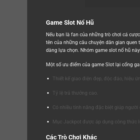
Game Slot Nổ Hũ
Nếu bạn là fan của những trò chơi cá cượ
tên của những câu chuyện dân gian quen t
dàng lựa chọn. Nhóm game slot nổ hũ này c
Một số ưu điểm của game Slot lại cổng g
Thiết kế giao điện đẹp, độc đáo, hiệu ứ
Tỷ lệ trả thưởng cao.
Có nhiều tính năng đặc biệt giúp người 
Mục Jackpot được áp dụng công thức luỹ
Các Trò Chơi Khác