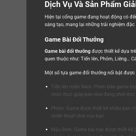
Dịch Vụ Và Sản Phẩm Giải
Hiện tại cổng game đang hoạt động có đế
sáng tạo, mang lại những trải nghiệm đặc 
Game Bài Đổi Thưởng
Game bài đổi thưởng
được thiết kế dựa tr
quen thuộc như: Tiến lên, Phỏm, Liêng… C
Một số tựa game đổi thưởng nổi bật được 
Tiến lên miền Nam: Phiên bản game trực
chân thực giúp bạn như đang chơi trực 
Phỏm: Game được thiết kế nhiều bàn ch
chiến thuật chơi của bạn.
Mậu Binh: Game bài này được thiết kế g