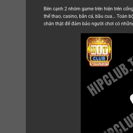
Bên cạnh 2 nhóm game trên hiện trên cổn
thể thao, casino, bắn cá, bầu cua… Toàn 
chân thật để đảm bảo người chơi có những 