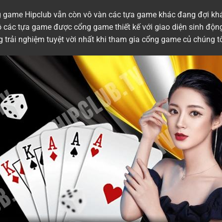
g game Hipclub vẫn còn vô vàn các tựa game khác đang đợi kh
bộ các tựa game được cổng game thiết kế với giao diện sinh đ
trải nghiệm tuyệt vời nhất khi tham gia cổng game củ chúng tô