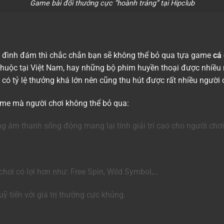
Game bài đổi thưởng cực “hoành tráng” tại Hipclub
c đình đám thì chắc chắn bạn sẽ không thể bỏ qua tựa game
cá 
huộc tại Việt Nam, hay những bộ phim huyền thoại được nhiều n
ó tỷ lệ thưởng khá lớn nên cũng thu hút được rất nhiều người 
ame mà người chơi không thể bỏ qua:
ng âm thanh sống động mang lại tính giải trí cao cho người chơ
chơi có lợi hơn như: Free Spin, Wild Symbol,…
 tiến với giá trị thưởng cực khủng.