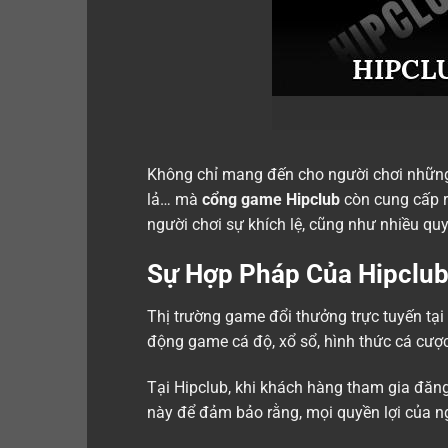
Không chỉ mang đến cho người chơi những 
lả… mà
cổng game Hipclub
còn cung cấp 
người chơi sự khích lệ, cũng như nhiều quy
Sự Hợp Pháp Của Hipclub 
Thị trường game đổi thưởng trực tuyến tại
động game cá độ, xổ sổ, hình thức cá cượ
Tại Hipclub, khi khách hàng tham gia đăn
này để đảm bảo rằng, mọi quyền lợi của n