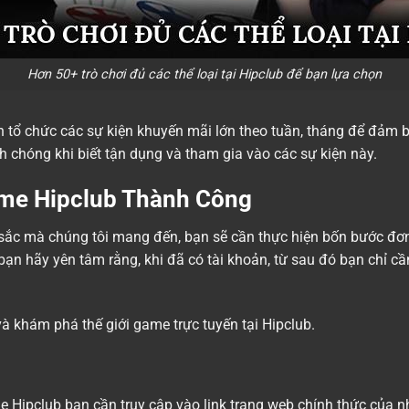
Hơn 50+ trò chơi đủ các thể loại tại Hipclub để bạn lựa chọn
tổ chức các sự kiện khuyến mãi lớn theo tuần, tháng để đảm bả
h chóng khi biết tận dụng và tham gia vào các sự kiện này.
me Hipclub Thành Công
 sắc mà chúng tôi mang đến, bạn sẽ cần thực hiện bốn bước đơn
, bạn hãy yên tâm rằng, khi đã có tài khoản, từ sau đó bạn chỉ
à khám phá thế giới game trực tuyến tại Hipclub.
e Hipclub bạn cần truy cập vào link trang web chính thức của nh