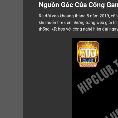
Nguồn Gốc Của Cổng Gam
Ra đời vào khoảng tháng 8 năm 2019, cổng
khi muốn tìm đến những trang web giải trí 
thống, kết hợp với công nghệ hiện đại ngày 