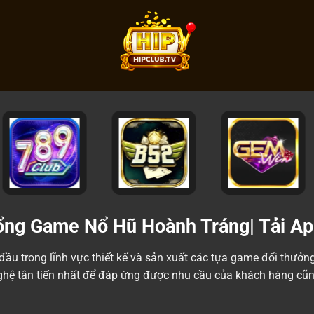
ổng Game Nổ Hũ Hoành Tráng| Tải A
ầu trong lĩnh vực thiết kế và sản xuất các tựa game đổi thưởng
hệ tân tiến nhất để đáp ứng được nhu cầu của khách hàng cũ