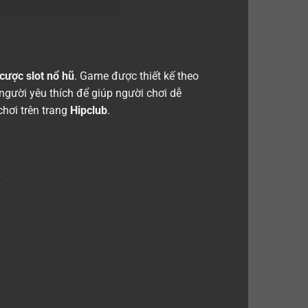
cược slot nổ hũ
. Game được thiết kế theo
gười yêu thích để giúp người chơi dễ
chơi trên trang
Hipclub
.
i.