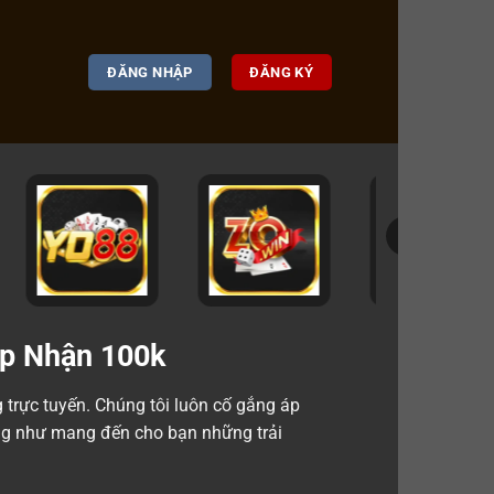
ĐĂNG NHẬP
ĐĂNG KÝ
pp Nhận 100k
 trực tuyến. Chúng tôi luôn cố gắng áp
ng như mang đến cho bạn những trải