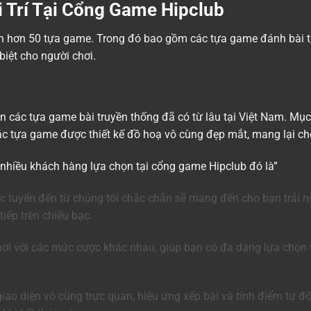
 Trí Tại Cổng Game Hipclub
n hơn 50 tựa game. Trong đó bao gồm các tựa game đánh bài tr
biệt cho người chơi.
ên các tựa game bài truyền thống đã có từ lâu tại Việt Nam. M
ác tựa game được thiết kế đồ hoạ vô cùng đẹp mắt, mang lại ch
nhiều khách hàng lựa chọn tại cổng game Hipclub đó là”
 tuyến đến từ chúng tôi chắc chắn sẽ mang đến cho bạn trải ng
tiếp trên chiếu bạc.
ơi với các mức cược khác nhau, giúp bạn có đa dạng lựa chọn
iao diện vô cùng trực quan, hiệu ứng xếp bài và tính điểm tự 