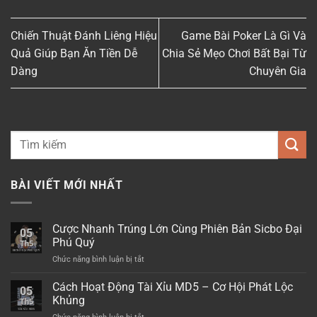
Chiến Thuật Đánh Liêng Hiệu
Game Bài Poker Là Gì Và
Quả Giúp Bạn Ăn Tiền Dễ
Chia Sẻ Mẹo Chơi Bất Bại Từ
Dàng
Chuyên Gia
BÀI VIẾT MỚI NHẤT
Cược Nhanh Trúng Lớn Cùng Phiên Bản Sicbo Đại
05
Phú Quý
Th5
ở
Chức năng bình luận bị tắt
Cược
Nhanh
Cách Hoạt Động Tài Xỉu MD5 – Cơ Hội Phát Lộc
05
Trúng
Khủng
Th5
Lớn
ở