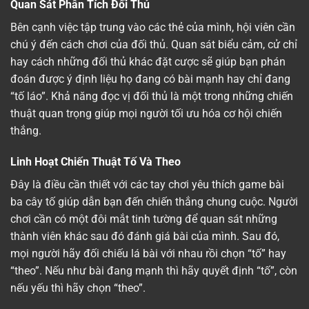
Quan Sát Phân Tích Đối Thủ
Bên cạnh việc tập trung vào các thẻ của mình, hội viên cần
chú ý đến cách chơi của đối thủ. Quan sát biểu cảm, cử chỉ
hay cách những đối thủ khác đặt cược sẽ giúp bạn phán
đoán được ý định liệu họ đang có bài mạnh hay chỉ đang
“tố láo”. Khả năng đọc vị đối thủ là một trong những chiến
thuật quan trọng giúp mọi người tối ưu hóa cơ hội chiến
thắng.
Linh Hoạt Chiến Thuật Tố Và Theo
Đây là điều cần thiết với các tay chơi yêu thích game bài
ba cây tố giúp dẫn bạn đến chiến thắng chung cuộc. Người
chơi cần có một đôi mắt tinh tường để quan sát những
thành viên khác sau đó đánh giá bài của mình. Sau đó,
mọi người hãy đối chiếu lá bài với nhau rồi chọn “tố” hay
“theo”. Nếu như bài đang mạnh thì hãy quyết định “tố”, còn
nếu yếu thì hãy chọn “theo”.