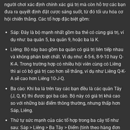
người chơi xác định chính xác giá trị mà còn hỗ trợ các bạn
đưa ra quyết định đặt cược sáng suốt, từ đó tối ưu hóa cơ
hội chiến thắng. Các tổ hợp đặc biệt gồm:
Sáp: Đây là bộ mạnh nhất gồm ba thẻ có cùng giá trị, ví
dụ như: ba quân 5, ba quân 9, hoặc ba lá K.
Liêng: Bộ này bao gồm ba quân có giá trị liên tiếp nhau
và không phân biệt chất. Ví dụ như: 4-5-6, 8-9-10 hay Q-
K-A. Trong trường hợp có nhiều hội viên cùng có Liêng
thì ai có bộ giá trị cao hơn sẽ thắng, ví dụ như Liêng Q-K-
A sẽ cao hơn Liêng 10-J-Q.
Ba cào: Khi ba lá trên tay các bạn đều là các quân Tây
(J, Q, K) thì được gọi ba cào. Bộ này có giá trị khá cao
so với những bài điểm thông thường, nhưng thấp hơn
Sáp, Liêng.
Thứ tự sức mạnh của các tổ hợp trong ba cây tố như
sau: Sáp > Liêng > Ba Tây > Điểm (tính theo hàng đơn