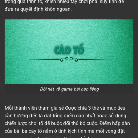
trong quá trình tố, khiến nhiều tay chơi phải suy tính để
đưa ra quyết định khôn ngoan.
Đôi nét về game bài cào liêng
Mỗi thành viên tham gia sẽ được chia 3 thẻ và mục tiêu
cần hướng đến là đạt tổng điểm cao nhất hoặc sử dụng
chiến lược chơi tố để buộc đối thủ bỏ cuộc. Điểm hấp dẫn
của bài ba cây tố nằm ở tính kịch tính mà mỗi vòng đặt