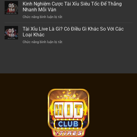
Hiểu
Kinh Nghiệm Cược Tài Xỉu Siêu Tốc Để Thắng
–
05
Trò
Cơ
Nhanh Mỗi Ván
Th5
Chơi
Hội
ở
Chức năng bình luận bị tắt
Bầu
Phát
Kinh
Cua
Lộc
Nghiệm
Tài Xỉu Live Là Gì? Có Điều Gì Khác So Với Các
Và
Khủng
05
Cược
Bí
Loại Khác
Th5
Tài
Kíp
ở
Chức năng bình luận bị tắt
Xỉu
Săn
Tài
Siêu
Thưởng
Xỉu
Tốc
Mỗi
Live
Để
Ngày
Là
Thắng
Gì?
Nhanh
Có
Mỗi
Điều
Ván
Gì
Khác
So
Với
Các
Loại
Khác