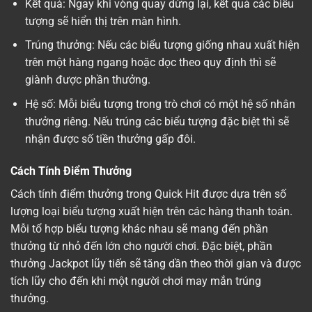
Kết quả: Ngay khi vòng quay dừng lại, kết quả các biểu
tượng sẽ hiển thị trên màn hình.
Trúng thưởng: Nếu các biểu tượng giống nhau xuất hiện
trên một hàng ngang hoặc dọc theo quy định thì sẽ
giành được phần thưởng.
Hệ số: Mỗi biểu tượng trong trò chơi có một hệ số nhân
thưởng riêng. Nếu trúng các biểu tượng đặc biệt thì sẽ
nhận được số tiền thưởng gấp đôi.
Cách Tính Điểm Thưởng
Cách tính điểm thưởng trong Quick Hit được dựa trên số
lượng loại biểu tượng xuất hiện trên các hàng thanh toán.
Mỗi tổ hợp biểu tượng khác nhau sẽ mang đến phần
thưởng từ nhỏ đến lớn cho người chơi. Đặc biệt, phần
thưởng Jackpot lũy tiến sẽ tăng dần theo thời gian và được
tích lũy cho đến khi một người chơi may mắn trúng
thưởng.