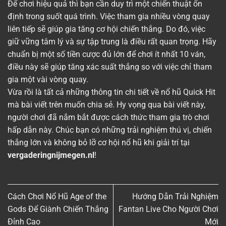
Để chơi hiệu quả thì bạn cần duy trì một chiến thuật ổn
định trong suốt quá trình. Việc tham gia nhiều vòng quay
liên tiếp sẽ giúp gia tăng cơ hội chiến thắng. Do đó, việc
giữ vững tâm lý và sự tập trung là điều rất quan trọng. Hãy
chuẩn bị một số tiền cược đủ lớn để chơi ít nhất 10 ván,
điều này sẽ giúp tăng xác suất thắng so với việc chỉ tham
gia một vài vòng quay.
Vừa rồi là tất cả những thông tin chi tiết về nổ hũ Quick Hit
mà bài viết trên muốn chia sẻ. Hy vọng qua bài viết này,
người chơi đã nắm bắt được cách thức tham gia trò chơi
hấp dẫn này. Chúc bạn có những trải nghiệm thú vị, chiến
thắng lớn và không bỏ lỡ cơ hội nổ hũ khi giải trí tại
vergaderingnijmegen.nl
!
Cách Chơi Nổ Hũ Age of the
Hướng Dẫn Trải Nghiệm
Gods Để Giành Chiến Thắng
Fantan Live Cho Người Chơi
Đỉnh Cao
Mới